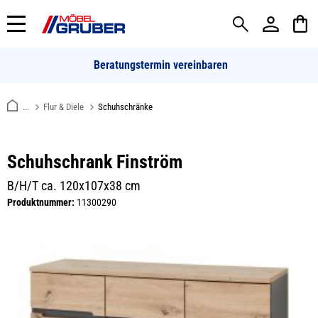
alt springen
Beratungstermin vereinbaren
...
Flur & Diele
Schuhschränke
Schuhschrank Finström
B/H/T ca. 120x107x38 cm
Produktnummer:
11300290
Bildergalerie überspringen