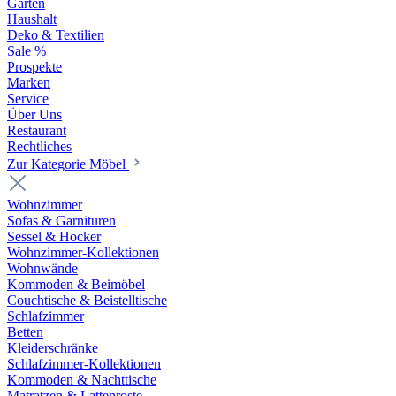
Garten
Haushalt
Deko & Textilien
Sale %
Prospekte
Marken
Service
Über Uns
Restaurant
Rechtliches
Zur Kategorie Möbel
Wohnzimmer
Sofas & Garnituren
Sessel & Hocker
Wohnzimmer-Kollektionen
Wohnwände
Kommoden & Beimöbel
Couchtische & Beistelltische
Schlafzimmer
Betten
Kleiderschränke
Schlafzimmer-Kollektionen
Kommoden & Nachttische
Matratzen & Lattenroste