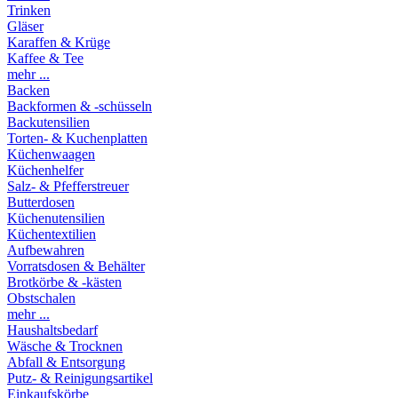
Trinken
Gläser
Karaffen & Krüge
Kaffee & Tee
mehr ...
Backen
Backformen & -schüsseln
Backutensilien
Torten- & Kuchenplatten
Küchenwaagen
Küchenhelfer
Salz- & Pfefferstreuer
Butterdosen
Küchenutensilien
Küchentextilien
Aufbewahren
Vorratsdosen & Behälter
Brotkörbe & -kästen
Obstschalen
mehr ...
Haushaltsbedarf
Wäsche & Trocknen
Abfall & Entsorgung
Putz- & Reinigungsartikel
Einkaufskörbe