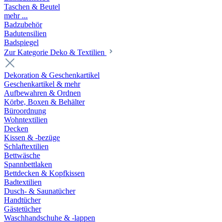
Taschen & Beutel
mehr ...
Badzubehör
Badutensilien
Badspiegel
Zur Kategorie Deko & Textilien
Dekoration & Geschenkartikel
Geschenkartikel & mehr
Aufbewahren & Ordnen
Körbe, Boxen & Behälter
Büroordnung
Wohntextilien
Decken
Kissen & -bezüge
Schlaftextilien
Bettwäsche
Spannbettlaken
Bettdecken & Kopfkissen
Badtextilien
Dusch- & Saunatücher
Handtücher
Gästetücher
Waschhandschuhe & -lappen