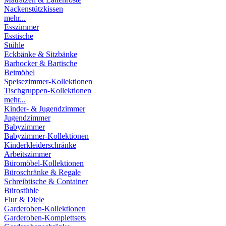
Nackenstützkissen
mehr...
Esszimmer
Esstische
Stühle
Eckbänke & Sitzbänke
Barhocker & Bartische
Beimöbel
Speisezimmer-Kollektionen
Tischgruppen-Kollektionen
mehr...
Kinder- & Jugendzimmer
Jugendzimmer
Babyzimmer
Babyzimmer-Kollektionen
Kinderkleiderschränke
Arbeitszimmer
Büromöbel-Kollektionen
Büroschränke & Regale
Schreibtische & Container
Bürostühle
Flur & Diele
Garderoben-Kollektionen
Garderoben-Komplettsets