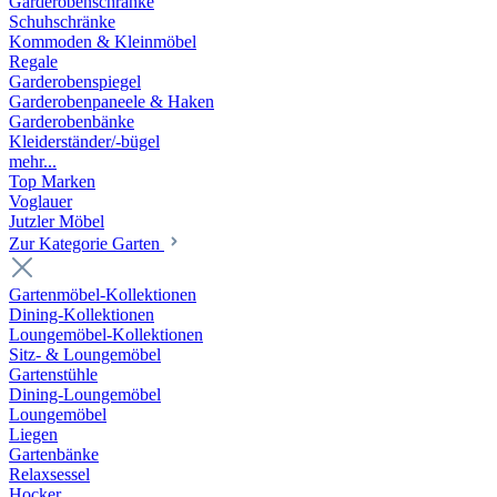
Garderobenschränke
Schuhschränke
Kommoden & Kleinmöbel
Regale
Garderobenspiegel
Garderobenpaneele & Haken
Garderobenbänke
Kleiderständer/-bügel
mehr...
Top Marken
Voglauer
Jutzler Möbel
Zur Kategorie Garten
Gartenmöbel-Kollektionen
Dining-Kollektionen
Loungemöbel-Kollektionen
Sitz- & Loungemöbel
Gartenstühle
Dining-Loungemöbel
Loungemöbel
Liegen
Gartenbänke
Relaxsessel
Hocker