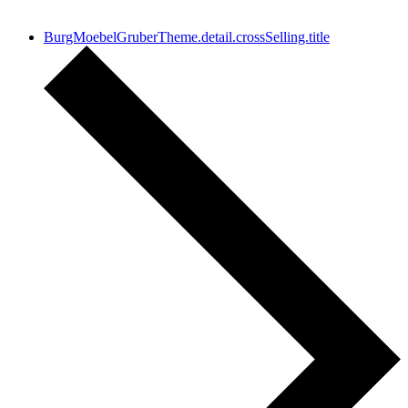
anderen.
BurgMoebelGruberTheme.detail.crossSelling.title