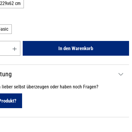
x229x62 cm
len
asic
Gib den gewünschten Wert ein oder benutze die Schaltflächen um die
In den Warenkorb
atung
h lieber selbst überzeugen oder haben noch Fragen?
Produkt?