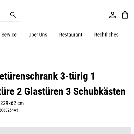
Service
Über Uns
Restaurant
Rechtliches
türenschrank 3-türig 1
türe 2 Glastüren 3 Schubkästen
x229x62 cm
2080254A3