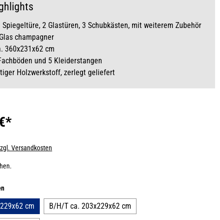
ghlights
 1 Spiegeltüre, 2 Glastüren, 3 Schubkästen, mit weiterem Zubehör
 Glas champagner
a. 360x231x62 cm
 Fachböden und 5 Kleiderstangen
iger Holzwerkstoff, zerlegt geliefert
 €*
zzgl. Versandkosten
chen.
auswählen
en
x229x62 cm
B/H/T ca. 203x229x62 cm