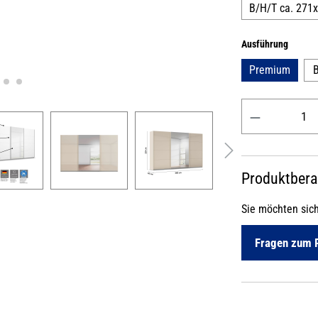
B/H/T ca. 271
auswäh
Ausführung
Premium
B
Produkt Anzahl: 
Produktber
Sie möchten sic
Fragen zum 