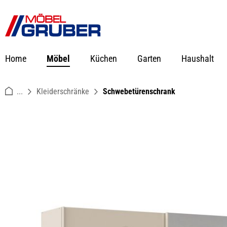
springen
Zur Hauptnavigation springen
Home
Möbel
Küchen
Garten
Haushalt
...
Kleiderschränke
Schwebetürenschrank
Bildergalerie überspringen