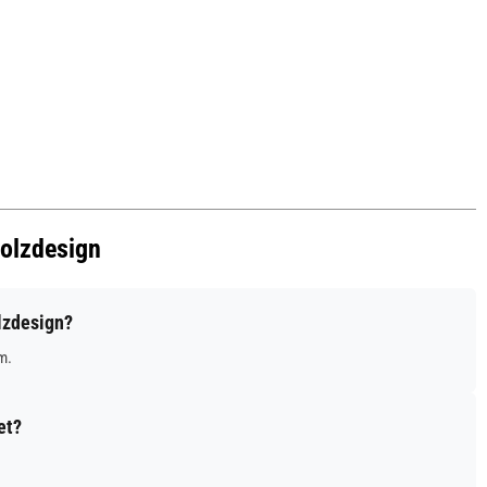
olzdesign
lzdesign?
m.
et?