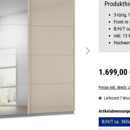
Produkthi
3-türig,
Front in
B/H/T c
inkl. 13
Hochwert
1.699,00
Preise inkl. MwSt. 
Lieferzeit 7 Wo
Artikelabmessung
B/H/T ca. 360