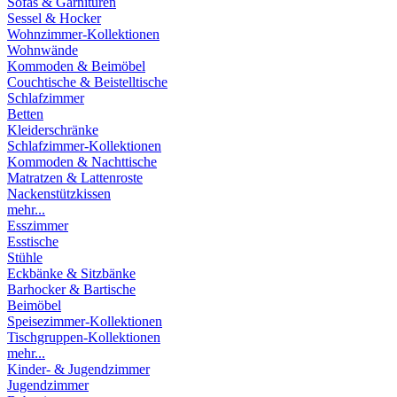
Sofas & Garnituren
Sessel & Hocker
Wohnzimmer-Kollektionen
Wohnwände
Kommoden & Beimöbel
Couchtische & Beistelltische
Schlafzimmer
Betten
Kleiderschränke
Schlafzimmer-Kollektionen
Kommoden & Nachttische
Matratzen & Lattenroste
Nackenstützkissen
mehr...
Esszimmer
Esstische
Stühle
Eckbänke & Sitzbänke
Barhocker & Bartische
Beimöbel
Speisezimmer-Kollektionen
Tischgruppen-Kollektionen
mehr...
Kinder- & Jugendzimmer
Jugendzimmer