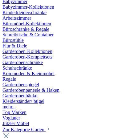
Babyzimmer
Babyzimmer-Kollektionen
Kinderkleiderschränke
Arbeitszimmer
Büromöbel-Kollektionen
Büroschränke & Regale
Schreibtische & Container
Bürostühle
Flur & Diele
Garderoben-Kollektionen
Garderoben-Komplettsets
Garderobenschränke
Schuhschränke
Kommoden & Kleinmöbel
Regale
Garderobenspiegel
Garderobenpaneele & Haken
Garderobenbänke
Kleiderständer/-bügel
mehr...
Top Marken
Voglauer
Jutzler Möbel
Zur Kategorie Garten