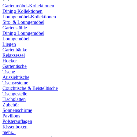
Gartenmöbel-Kollektionen
Dining-Kollektionen
Loungemöbel-Kollektionen
Sitz- & Loungemöbel
Gartenstühle
Dining-Loungemöbel
Loungemöbel
Liegen
Gartenbänke
Relaxsessel
Hocker
Gartentische
Tische
Ausziehtische
Tischsysteme
Couchtische & Beistelltische
Tischgestelle
Tischplatten
Zubehör
Sonnenschirme
Pavillons
Polsterauflagen
Kissenboxen
mehr...