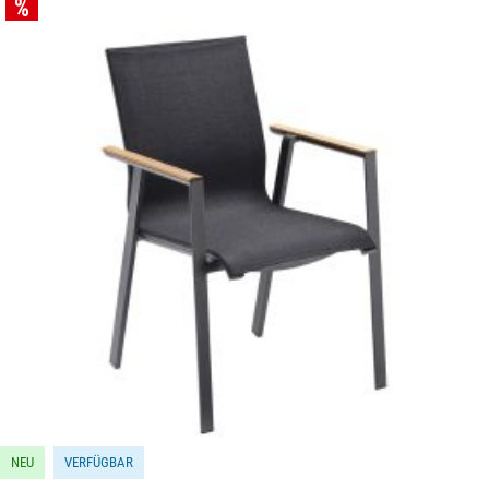
Bildergalerie überspringen
NEU
VERFÜGBAR