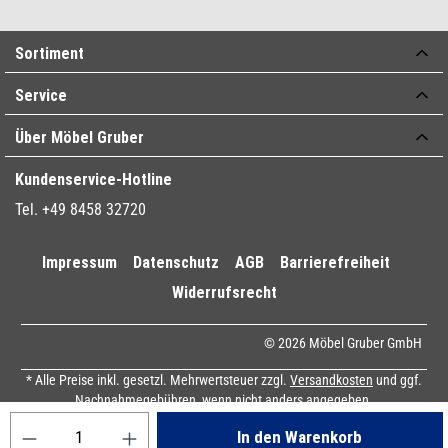
Sortiment
Service
Über Möbel Gruber
Kundenservice-Hotline
Tel. +49 8458 32720
Impressum
Datenschutz
AGB
Barrierefreiheit
Widerrufsrecht
© 2026 Möbel Gruber GmbH
* Alle Preise inkl. gesetzl. Mehrwertsteuer zzgl.
Versandkosten
und ggf.
Nachnahmegebühren, wenn nicht anders angegeben.
Produkt Anzahl: Gib den gewünschten Wert ein oder benutze die Sch
In den Warenkorb