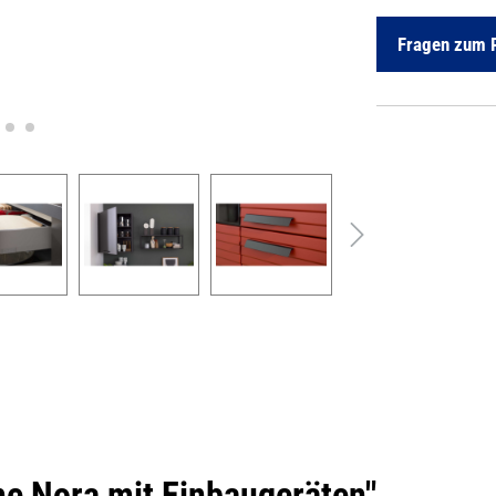
Fragen zum 
e Nora mit Einbaugeräten"