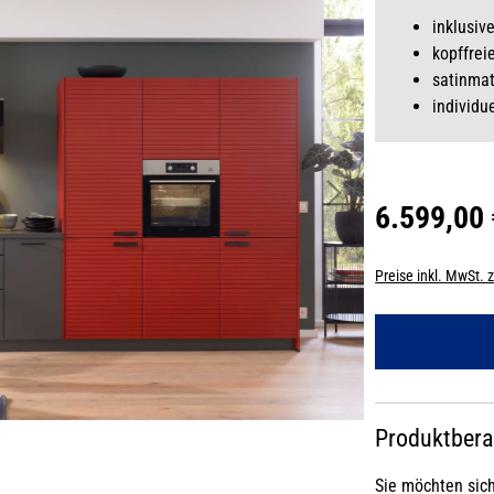
inklusiv
kopffrei
satinmat
individu
6.599,00
Preise inkl. MwSt. 
Produktber
Sie möchten sic