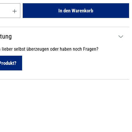
Gib den gewünschten Wert ein oder benutze die Schaltflächen um die
In den Warenkorb
atung
h lieber selbst überzeugen oder haben noch Fragen?
Produkt?