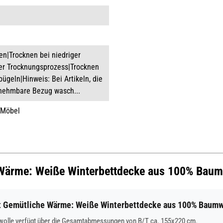
n|Trocknen bei niedriger
ler Trocknungsprozess|Trocknen
ügeln|Hinweis: Bei Artikeln, die
abnehmbare Bezug wasch...
 Möbel
e Wärme: Weiße Winterbettdecke aus 100% Baum
 Gemütliche Wärme: Weiße Winterbettdecke aus 100% Baumw
olle verfügt über die Gesamtabmessungen von B/T ca. 155x220 cm.