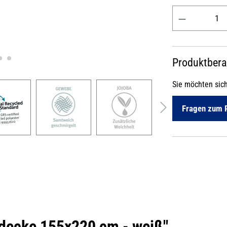
Produkt Anzahl: 
Produktber
Sie möchten sic
Fragen zum 
tdecke 155x220 cm - weiß"