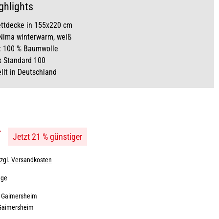
ghlights
ettdecke in 155x220 cm
Nima winterwarm, weiß
l: 100 % Baumwolle
x Standard 100
llt in Deutschland
*
Jetzt 21 % günstiger
zzgl. Versandkosten
age
:
Gaimersheim
Gaimersheim