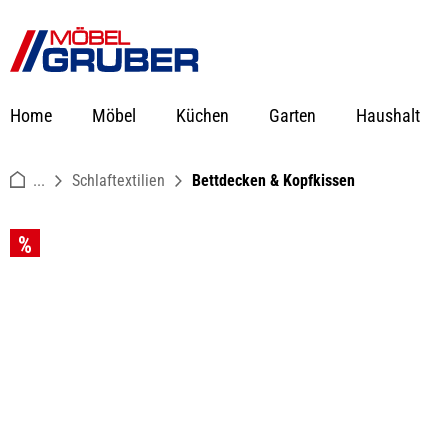
springen
Zur Hauptnavigation springen
Home
Möbel
Küchen
Garten
Haushalt
...
Schlaftextilien
Bettdecken & Kopfkissen
Bildergalerie überspringen