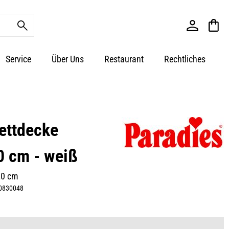
Service
Über Uns
Restaurant
Rechtliches
ettdecke
 cm - weiß
20 cm
0830048