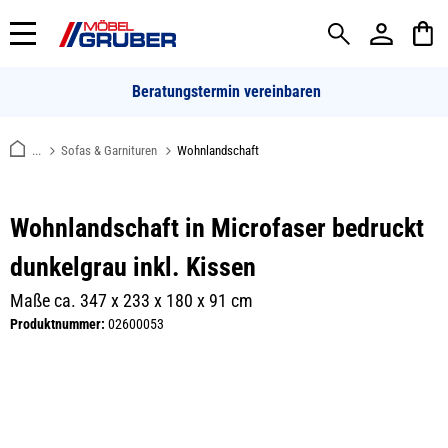
alt springen
Beratungstermin vereinbaren
...
Sofas & Garnituren
Wohnlandschaft
Wohnlandschaft in Microfaser bedruckt
dunkelgrau inkl. Kissen
Maße ca. 347 x 233 x 180 x 91 cm
Produktnummer:
02600053
Bildergalerie überspringen