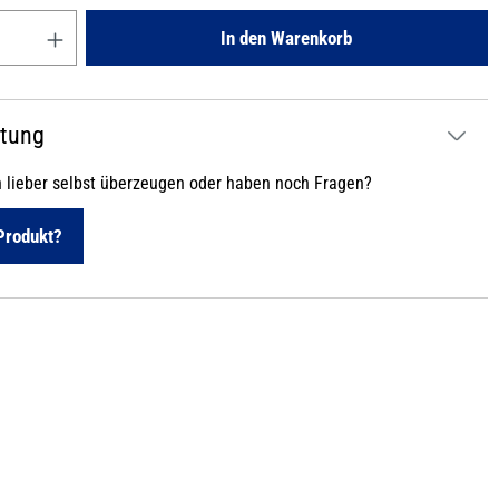
Gib den gewünschten Wert ein oder benutze die Schaltflächen um die
In den Warenkorb
atung
h lieber selbst überzeugen oder haben noch Fragen?
Produkt?