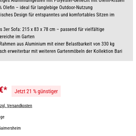
iges Aluminiumgestell mit Polyester-Geflecht mit Olefin-Kissen
 Olefin – ideal für langlebige Outdoor-Nutzung
sches Design für entspanntes und komfortables Sitzen im
 3er Sofa: 215 x 83 x 78 cm – passend für vielfältige
ereiche im Garten
 Rahmen aus Aluminium mit einer Belastbarkeit von 330 kg
ch erweiterbar mit weiteren Gartenmöbeln der Kollektion Bari
 €*
Jetzt 21 % günstiger
zzgl. Versandkosten
age
Gaimersheim