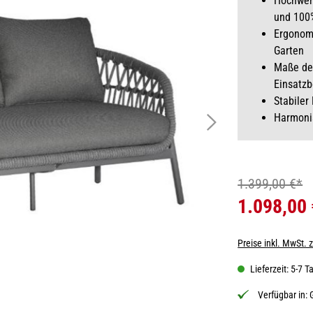
Hochwert
und 100%
Ergonomi
Garten
Maße des
Einsatzb
Stabiler
Harmonis
1.399,00 €*
1.098,00
Preise inkl. MwSt. 
Lieferzeit: 5-7 T
Verfügbar in: