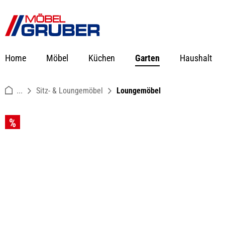
springen
Zur Hauptnavigation springen
Home
Möbel
Küchen
Garten
Haushalt
...
Sitz- & Loungemöbel
Loungemöbel
Bildergalerie überspringen