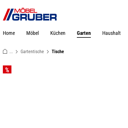
springen
Zur Hauptnavigation springen
Home
Möbel
Küchen
Garten
Haushalt
...
Gartentische
Tische
Bildergalerie überspringen