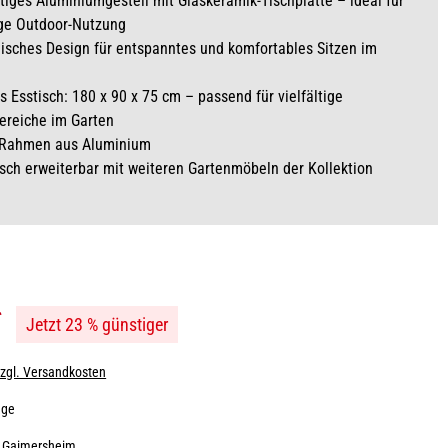
iges Aluminiumgestell mit Glaskeramik-Tischplatte – ideal für
ige Outdoor-Nutzung
sches Design für entspanntes und komfortables Sitzen im
 Esstisch: 180 x 90 x 75 cm – passend für vielfältige
ereiche im Garten
r Rahmen aus Aluminium
ch erweiterbar mit weiteren Gartenmöbeln der Kollektion
*
Jetzt 23 % günstiger
zzgl. Versandkosten
age
:
Gaimersheim