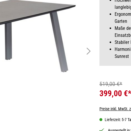
Hochwert
langleb
Ergonomi
Garten
Maße des
Einsatzb
Stabile
Harmonis
Sunrest
519,00 €*
399,00 €
Preise inkl. MwSt. 
Lieferzeit: 5-7 T
Ausgestellt in