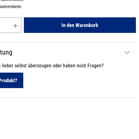
Gaimersheim
Gib den gewünschten Wert ein oder benutze die Schaltflächen um die
In den Warenkorb
atung
h lieber selbst überzeugen oder haben noch Fragen?
Produkt?