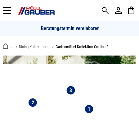
alt springen
Beratungstermin vereinbaren
...
Dining-Kollektionen
Gartenmöbel-Kollektion Cortina 2
3
2
1