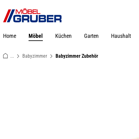
springen
Zur Hauptnavigation springen
Home
Möbel
Küchen
Garten
Haushalt
...
Babyzimmer
Babyzimmer Zubehör
Bildergalerie überspringen