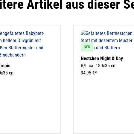
tere Artikel aus dieser S
NEU
Nestchen Night & Day
ropic
B/L ca. 180x35 cm
0x35 cm
34,95 €*