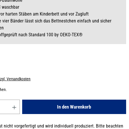
o-Baumwolle
C waschbar
vor harten Stäben am Kinderbett und vor Zugluft
e vier Bänder lässt sich das Bettnestchen einfach und sicher
en
offgeprüft nach Standard 100 by OEKO-TEX®
zzgl. Versandkosten
chen.
Gib den gewünschten Wert ein oder benutze die Schaltflächen um die
In den Warenkorb
t nicht vorgefertigt und wird individuell produziert. Bitte beachten