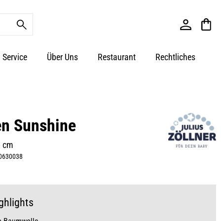
Service
Über Uns
Restaurant
Rechtliches
en Sunshine
5 cm
0630038
ghlights