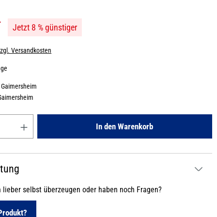
*
Jetzt 8 % günstiger
zzgl. Versandkosten
age
:
Gaimersheim
Gaimersheim
Gib den gewünschten Wert ein oder benutze die Schaltflächen um die
In den Warenkorb
atung
h lieber selbst überzeugen oder haben noch Fragen?
Produkt?