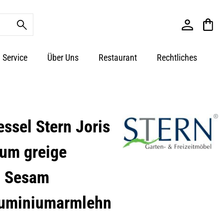
Service
Über Uns
Restaurant
Rechtliches
essel Stern Joris
um greige
n Sesam
luminiumarmlehn