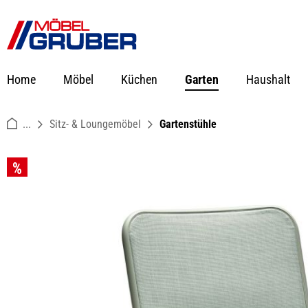
springen
Zur Hauptnavigation springen
Home
Möbel
Küchen
Garten
Haushalt
...
Sitz- & Loungemöbel
Gartenstühle
Bildergalerie überspringen