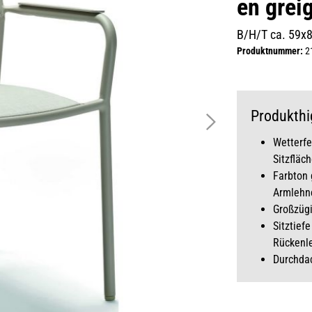
en grei
B/H/T ca. 59x
Produktnummer:
2
Produkthi
Wetterfe
Sitzfläc
Farbton 
Armlehne
Großzüg
Sitztief
Rückenl
Durchdac