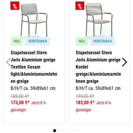
NEU
VERFÜGBAR
NEU
VERFÜGBAR
Stapelsessel Stern
Stapelsessel Stern
Joris Aluminium greige
Joris Aluminium greige
Textilen Sesam
Kordel
light/Aluminiumarmlehn
greige/Aluminiumarmle
en greige
hnen greige
B/H/T ca. 59x89x61 cm
B/H/T ca. 59x89x61 cm
189,00 €*
199,00 €*
173,00 €*
183,00 €*
Jetzt 8 %
Jetzt 8 %
günstiger
günstiger